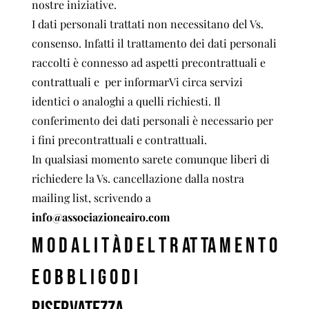
nostre iniziative.
I dati personali trattati non necessitano del Vs.
consenso. Infatti il trattamento dei dati personali
raccolti è connesso ad aspetti precontrattuali e
contrattuali e per informarVi circa servizi
identici o analoghi a quelli richiesti. Il
conferimento dei dati personali è necessario per
i fini precontrattuali e contrattuali.
In qualsiasi momento sarete comunque liberi di
richiedere la Vs. cancellazione dalla nostra
mailing list, scrivendo a
info@associazioneairo.com
M O D A L I T À D E L T R AT TA M E N T O
E O B B L I G O D I