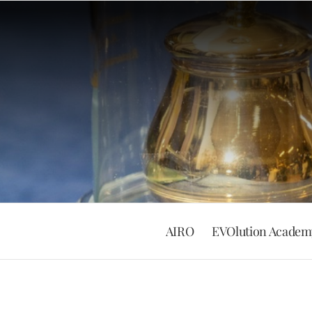
Salta
al
contenuto
AIRO
EVOlution Academ