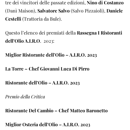
tre dei vincitori delle passate edizioni,
Nino di Costanzo
(Danì Maison),
Salvatore Salvo
(Salvo Pizzaioli),
Daniele
Cestelli
(Trattoria da Bule).
Questo l’elenco dei premiati della
Rassegna I Ristoranti
dell’Olio A.I.R.O
.
2023:
Miglior Ristorante dell’Olio – A.I.R.O. 2023
La Torre – Chef Giovanni Luca Di Pirro
Ristorante dell’Olio – A.I.R.O. 2023
Premio della Critica
Ristorante Del Cambio – Chef Matteo Baronetto
Miglior Osteria dell’Olio – A.I.R.O. 2023