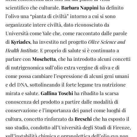
scientifico che culturale.
Barbara Nappini
ha definito
l’olivo una “pianta di civiltà” intorno a cui si sono
organizzate intere civiltà, dato riconosciuto da
Università come Yale che, come raccontato dalle parole
di
Kyriades
, ha investito nel progetto
Olive Science and
Health Institute.
E proprio di salute si è continuato a
parlare con
Moschetta
, che ha introdotto alcuni concetti
di nutrigenomica sull’olio extra vergine di oliva e di
come possa cambiare l’espressione di alcuni geni umani
e del DNA, sottolineando il forte legame tra nutrizione
mirata e salute.
Gallina Toschi
ha ribadito la scarsa
conoscenza del prodotto a partire dalle modalità di
conservazione e l’importanza dei panel come luoghi di
cultura, concetto rinforzato da
Breschi
che ha esposto il
suo studio, condotto all’Università degli Studi di Firenze,
sull’instabilità chimica e organolettica dell’olio evo non