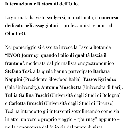
Internazionale Ristoranti dell’Olio
.
La giornata ha visto svolgersi, in mattinata, il
concorso
dedicato agli assaggiatori
– professionisti e non –
di
Olio EVO.
Nel pomeriggio si è svolta invece la Tavola Rotonda
“
EVOO Journey: quando l
’
olio di qualità lascia il
frantoio
”, moderata dal giornalista enogastronomico
Stefano Tesi
, alla quale hanno partecipato
Barbara
Nappini
(Presidente Slowfood Italia),
Tassos Kyriades
(Yale University),
Antonio Moschetta
(Università di Bari),
Tullia Gallina Toschi
(Università degli Studi di Bologna)
e
Carlotta Breschi
(Università degli Studi di Firenze).
Tesi ha introdotto gli interventi sottolineando come sia
in atto, un vero e proprio viaggio – “journey”, appunto –
nella conoscenza dell’olio sia dal punto di vista