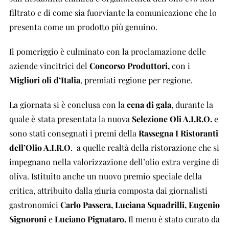
filtrato e di come sia fuorviante la comunicazione che lo
presenta come un prodotto più genuino.
Il pomeriggio è culminato con la proclamazione delle
aziende vincitrici del
Concorso Produttori,
con i
Migliori oli d
’
Italia
, premiati regione per regione.
La giornata si è conclusa con la
cena di gala
, durante la
quale è stata presentata la nuova
Selezione Oli A.I.R.O.
e
sono stati consegnati i premi della
Rassegna I Ristoranti
dell’Olio A.I.R.O
.
a quelle realtà della ristorazione che si
impegnano nella valorizzazione dell’olio extra vergine di
oliva. Istituito anche un nuovo premio speciale della
critica, attribuito dalla giuria composta dai giornalisti
gastronomici
Carlo Passera, Luciana Squadrilli, Eugenio
Signoroni
e
Luciano Pignataro.
Il menu
è stato curato da