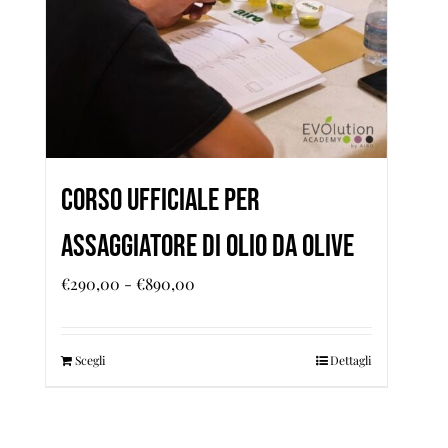
CORSO UFFICIALE PER
ASSAGGIATORE DI OLIO DA OLIVE
Fascia
€
290,00
-
€
890,00
di
prezzo:
Scegli
Questo
Dettagli
da
prodotto
€290,00
ha
a
più