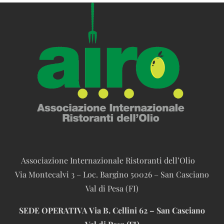
€890,00
varianti.
Le
opzioni
possono
essere
scelte
nella
pagina
del
prodotto
Associazione Internazionale Ristoranti dell’Olio
Via Montecalvi 3 – Loc. Bargino 50026 – San Casciano
Val di Pesa (FI)
SEDE OPERATIVA
Via B. Cellini 62 – San Casciano