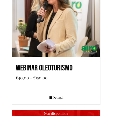
WEBINAR OLEOTURISMO
Fascia
€
40,00
-
€
150,00
di
prezzo:
Dettagli
da
€40,00
a
Non disponibile